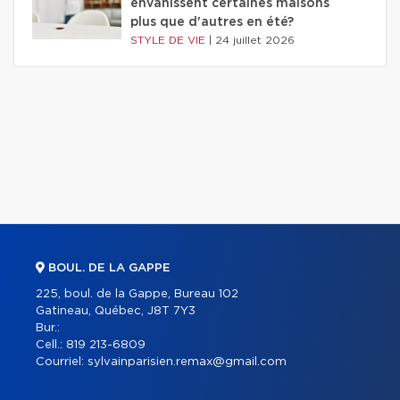
envahissent certaines maisons
plus que d'autres en été?
STYLE DE VIE
|
24 juillet 2026
BOUL. DE LA GAPPE
225, boul. de la Gappe, Bureau 102
Gatineau, Québec, J8T 7Y3
Bur.:
Cell.:
819 213-6809
Courriel:
sylvainparisien.remax@gmail.com