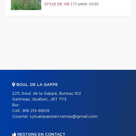
STYLE DE VIE
|
17 juillet 2026
BOUL. DE LA GAPPE
225, boul. de la Gappe, Bureau 102
Gatineau, Québec, J8T 7Y3
Bur.:
Cell.:
819 213-6809
Courriel:
sylvainparisien.remax@gmail.com
RESTONS EN CONTACT