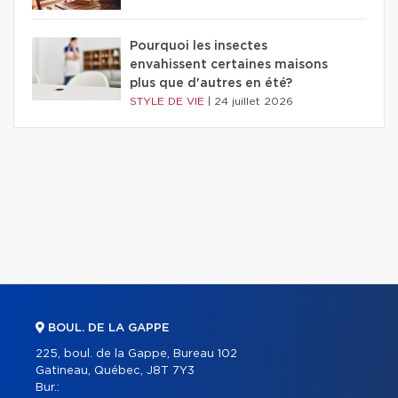
Pourquoi les insectes
envahissent certaines maisons
plus que d'autres en été?
STYLE DE VIE
|
24 juillet 2026
BOUL. DE LA GAPPE
225, boul. de la Gappe, Bureau 102
Gatineau, Québec, J8T 7Y3
Bur.: